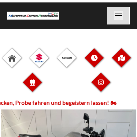
robe fahren und begeistern lassen! 🏍️